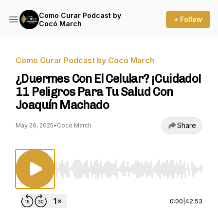
Como Curar Podcast by
+ Follow
Cocó March
Como Curar Podcast by Cocó March
¿Duermes Con El Celular? ¡Cuidado!
11 Peligros Para Tu Salud Con
Joaquín Machado
Share
May 26, 2025
•
Cocó March
Use Left/Right to seek, Home/End to jump to st
0:00
|
42:53