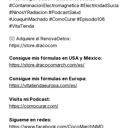
#ContaminacionElectromagnetica #ElectricidadSucia
#NinosYRadiacion #PodcastSalud
#JoaquinMachado #ComoCurar #Episodio108
#VitaTienda
👉🏼 Adquiere el RenovaDetox:
https://store.dracocom
Consigue mis fórmulas en USA y México:
https://store.dracocomarch.com/es/
Consigue mis fórmulas en Europa:
https://vitatiendaeuropa.com/es/
Visita mi Podcast:
https://comocurar.com/
Sígueme en redes:
https://www.facebook.com/CocoMarchNMD