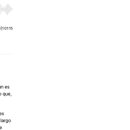
r end. Hold shift to jump forward or backward.
0
|
1:01:15
ún es
o que,
es
 largo
e