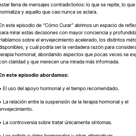
estar llena de mensajes contradictorios: lo que se repite, lo que
normaliza y aquello que casi nunca se aclara.
En este episodio de “Cómo Curar” abrimos un espacio de refle
para mirar estas decisiones con mayor conciencia y profundid
Hablamos sobre el envejecimiento acelerado, los distintos mé
disponibles, y cuál podría ser la verdadera razón para considera
terapia hormonal, abordando aspectos que pocas veces se ex
con claridad y que merecen una mirada más informada.
En este episodio abordamos:
• El uso del apoyo hormonal y el tiempo recomendado.
• La relación entre la suspensión de la terapia hormonal y el
envejecimiento.
• La controversia sobre tratar únicamente síntomas.
• Los pellets o chips hormonales y otras alternativas.