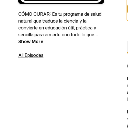
CÓMO CURAR: Es tu programa de salud
natural que traduce la ciencia y la
convierte en educación útil, práctica y
sencilla para armarte con todo lo que
necesitas para decir NO a las sentencias
Show More
médicas. Soy Cocó March investigadora
científica, te invito a explorar mi podcast
All Episodes
de entrevistas con los mejores expertos
en salud del mundo en español.