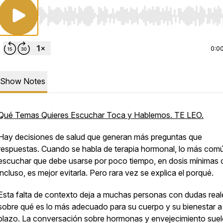
Use Left/Right to seek, Home/End to jump to start o
0:0
Show Notes
Qué Temas Quieres Escuchar Toca y Hablemos. TE LEO.
Hay decisiones de salud que generan más preguntas que
respuestas. Cuando se habla de terapia hormonal, lo más com
escuchar que debe usarse por poco tiempo, en dosis mínimas 
incluso, es mejor evitarla. Pero rara vez se explica el porqué.
Esta falta de contexto deja a muchas personas con dudas real
sobre qué es lo más adecuado para su cuerpo y su bienestar a
plazo. La conversación sobre hormonas y envejecimiento suel