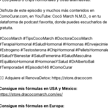
Disfruta de este episodio y muchos más contenidos en
ComoCurar.com, en YouTube: Cocó March N.M.D., o en tu
plataforma de podcast favorita, donde puedes escucharlos de
gratuita.
#CocoMarch #TipsCocoMarch #DoctoraCocoMarch
#TerapiaHormonal #SaludHormonal #Hormonas #Envejecimie
#Estrogeno #Testosterona #ChipHormonal #PelletsHormonal
#SaludYBienestar #SaludFemenina #SaludMasculina
#EquilibrioHormonal #HormonasYSalud #DrAlbertoBali
#Temporada4 #Episodio146 #ComoCurar
👉🏼 Adquiere el RenovaDetox: https://store.dracocom
Consigue mis fórmulas en USA y México:
https://store.dracocomarch.com/es/
Consigue mis fórmulas en Europa: