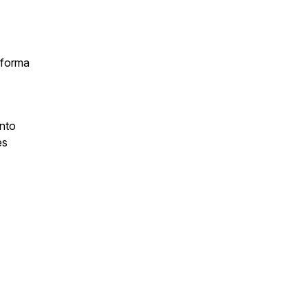
 forma
nto
es