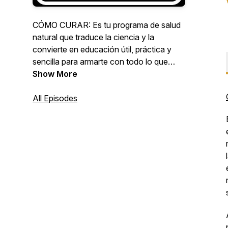
CÓMO CURAR: Es tu programa de salud
natural que traduce la ciencia y la
convierte en educación útil, práctica y
sencilla para armarte con todo lo que
necesitas para decir NO a las sentencias
Show More
médicas. Soy Cocó March investigadora
científica, te invito a explorar mi podcast
All Episodes
de entrevistas con los mejores expertos
en salud del mundo en español.