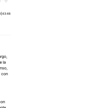
r end. Hold shift to jump forward or backward.
0
|
43:46
rgo,
e la
anso,
d con
con
ente