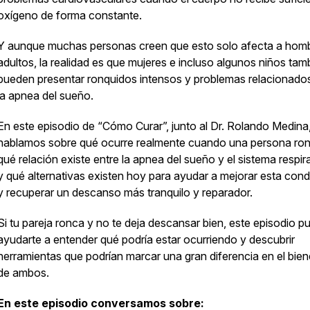
oxígeno de forma constante.
Y aunque muchas personas creen que esto solo afecta a hom
adultos, la realidad es que mujeres e incluso algunos niños tam
pueden presentar ronquidos intensos y problemas relacionado
la apnea del sueño.
En este episodio de “Cómo Curar”, junto al Dr. Rolando Medina
hablamos sobre qué ocurre realmente cuando una persona ron
qué relación existe entre la apnea del sueño y el sistema respir
y qué alternativas existen hoy para ayudar a mejorar esta cond
y recuperar un descanso más tranquilo y reparador.
Si tu pareja ronca y no te deja descansar bien, este episodio p
ayudarte a entender qué podría estar ocurriendo y descubrir
herramientas que podrían marcar una gran diferencia en el bien
de ambos.
En este episodio conversamos sobre: