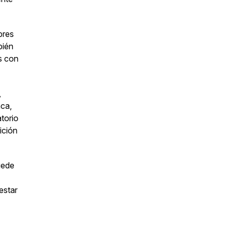
bres
bién
s con
,
ca,
atorio
ición
uede
estar