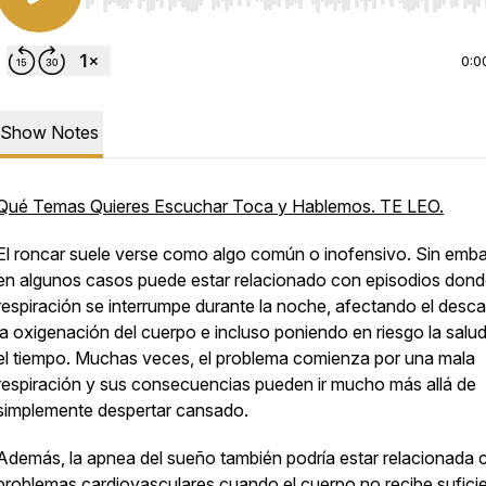
Use Left/Right to seek, Home/End to jump to start o
0:0
Show Notes
Qué Temas Quieres Escuchar Toca y Hablemos. TE LEO.
El roncar suele verse como algo común o inofensivo. Sin emba
en algunos casos puede estar relacionado con episodios dond
respiración se interrumpe durante la noche, afectando el desc
la oxigenación del cuerpo e incluso poniendo en riesgo la salu
el tiempo. Muchas veces, el problema comienza por una mala
respiración y sus consecuencias pueden ir mucho más allá de
simplemente despertar cansado.
Además, la apnea del sueño también podría estar relacionada 
problemas cardiovasculares cuando el cuerpo no recibe sufici