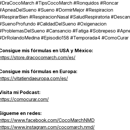
#DraCocoMarch #TipsCocoMarch #Ronquidos #Roncar
#ApneaDelSueno #Sueno #DormirMejor #Respiracion
#RespirarBien #RespiracionNasal #SaludRespiratoria #Desca
#SuenoProfundo #CalidadDelSueno #Oxigenacion
#ProblemasDelSueno #Cansancio #Fatiga #Sobrepeso #Apn
#DrRolandoMedina #Episodio158 #Temporada4 #ComoCurar
Consigue mis fórmulas en USA y México:
https://store.dracocomarch.com/es/
Consigue mis fórmulas en Europa:
https://vitatiendaeuropa.com/es/
Visita mi Podcast:
https://comocurar.com/
Sígueme en redes:
https://www.facebook.com/CocoMarchNMD
https://www.instagram.com/cocomarch.nmd/