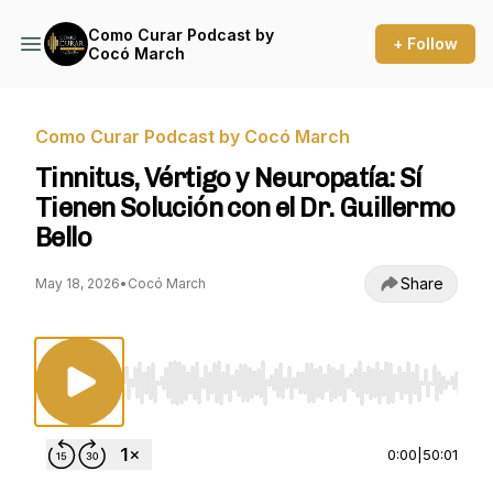
Como Curar Podcast by
+ Follow
Cocó March
Como Curar Podcast by Cocó March
Tinnitus, Vértigo y Neuropatía: Sí
Tienen Solución con el Dr. Guillermo
Bello
Share
May 18, 2026
•
Cocó March
Use Left/Right to seek, Home/End to jump to st
0:00
|
50:01