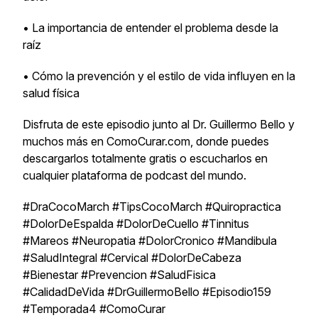
• La importancia de entender el problema desde la
raíz
• Cómo la prevención y el estilo de vida influyen en la
salud física
Disfruta de este episodio junto al Dr. Guillermo Bello y
muchos más en ComoCurar.com, donde puedes
descargarlos totalmente gratis o escucharlos en
cualquier plataforma de podcast del mundo.
#DraCocoMarch #TipsCocoMarch #Quiropractica
#DolorDeEspalda #DolorDeCuello #Tinnitus
#Mareos #Neuropatia #DolorCronico #Mandibula
#SaludIntegral #Cervical #DolorDeCabeza
#Bienestar #Prevencion #SaludFisica
#CalidadDeVida #DrGuillermoBello #Episodio159
#Temporada4 #ComoCurar