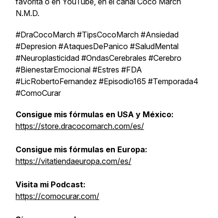
favorita o en YouTube, en el canal Cocó March
N.M.D.
#DraCocoMarch #TipsCocoMarch #Ansiedad
#Depresion #AtaquesDePanico #SaludMental
#Neuroplasticidad #OndasCerebrales #Cerebro
#BienestarEmocional #Estres #FDA
#LicRobertoFernandez #Episodio165 #Temporada4
#ComoCurar
Consigue mis fórmulas en USA y México:
https://store.dracocomarch.com/es/
Consigue mis fórmulas en Europa:
https://vitatiendaeuropa.com/es/
Visita mi Podcast:
https://comocurar.com/