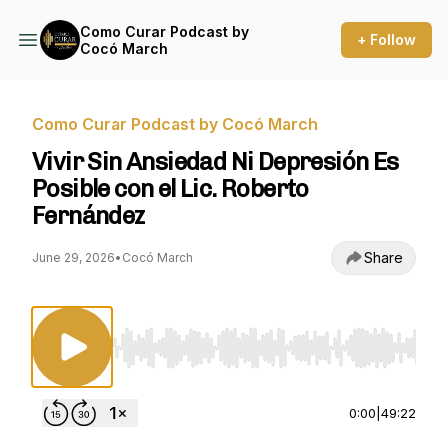
Como Curar Podcast by
+ Follow
Cocó March
Como Curar Podcast by Cocó March
Vivir Sin Ansiedad Ni Depresión Es
Posible con el Lic. Roberto
Fernández
Share
June 29, 2026
•
Cocó March
Use Left/Right to seek, Home/End to jump to st
0:00
|
49:22